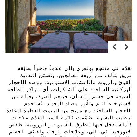
نقدّم في منتجع بولغري بالي علاجاً فاخراً يطبّقه
فريق يتألف من أربعة معالجين، يتضمّن التدليك
القويّ بالزيوت والأعشاب الاستوائية، ووضع الأحجار
البركانية الساخنة على الشاكرات، أي مراكز الطاقة
السبعة في جسم الإنسان، فينعم الضيف بحالة من
الاسترخاء التام وتأثير مضاد للإجهاد. تُستخدم
الأحجار الساخنة مع مزيج من الزيوت العطرة لإعادة
ترطيب البشرة: صُمّمت قائمة السبا لتقدّم علاجات
كاملة تدخل فيها الطرق الآسيوية والأوروبية: طقس
الايورفيدا في بالي، وعلاجات الوجه، ولفائف الجسم