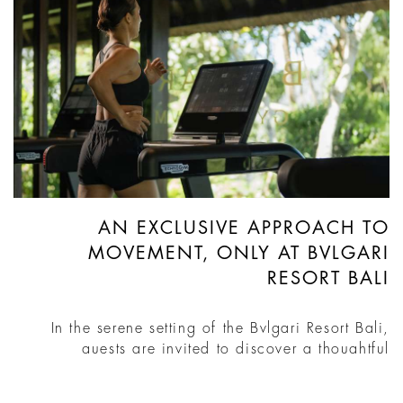
AN EXCLUSIVE APPROACH TO
MOVEMENT, ONLY AT BVLGARI
RESORT BALI
In the serene setting of the Bvlgari Resort Bali,
guests are invited to discover a thoughtful
approach to movement with an exclusive new
programme. The individualised experience begins