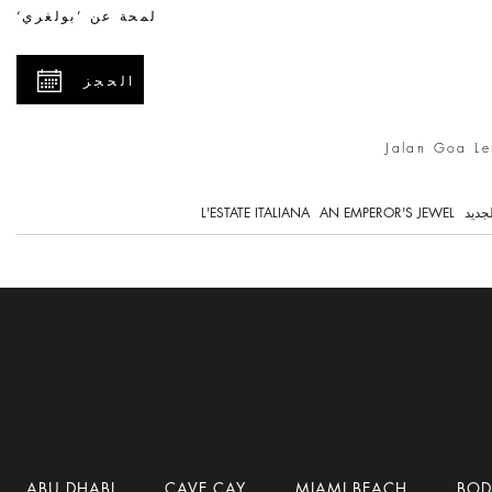
لمحة عن ’بولغري‘
الحجز
Jalan Goa Le
لجديد
AN EMPEROR'S JEWEL
L'ESTATE ITALIANA
ABU DHABI
CAVE CAY
MIAMI BEACH
BO