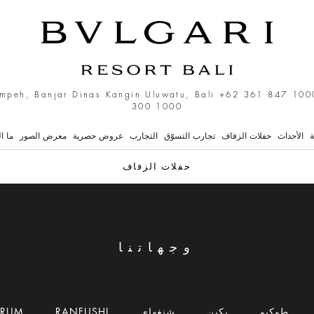
mpeh, Banjar Dinas Kangin Uluwatu, Bali
+62 361 847 100
300 1000
ة
الأحداث
حفلات الزفاف
تجارب التسوّق
التجارب
عروض حصرية
معرض الصور
ما ا
حفلات الزفاف
وجهاتنا
طوكيو
بكين
شنغهاي
RANFUSHI
DRUM