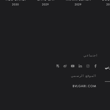
2030
2029
2029
اجتماعي
e/645863650000000029015ed1
in.com/company/bvlgari-hotels-and-resorts/
tps://www.youtube.com/@bvlgarihotels/
https://www.facebook.com/bvlgarihotelsandresorts/
http://weibo.com/bulgarihotels
https://www.instagram.com/bvlgarihotels/
وني
الموقع الرسمي
BVLGARI.COM