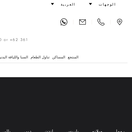
حفل زفاف
الوجهات
العربية
|
|
|
0 or +62 361
المنتجع
المساكن
تناول الطعام
السبا واللياقة البدني
روما
ميلانو
باريس
لندن
دبي
بالي