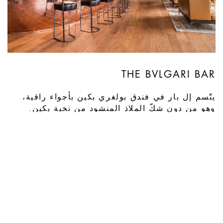
THE BVLGARI BAR
يتّسم إل بار في فندق بولغري بكين بأجواء راقية،
وهو من دون شكّ الملاذ المنشود من نخبة بكين.
يستمتع الضيوف بمجموعة من الكوكتيلات ومشروب
العنب والمشروب الفوار خلال فترة المشروبات
الفاتحة للشهية التي تشتهر العلامة بتقديمها، سواء
أرادوا الجلوس على المنضدة البيضاوية أو على
الشرفة في الهواء الطلق للتمتّع بمنظر النهر الرائع.
الموقع: الطابق الأول