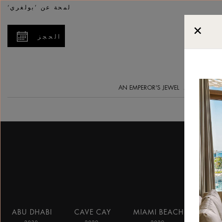
لمحة عن ’بولغري‘
الحجز
بيت
ما الجديد
AN EMPEROR'S JEWEL
ABU DHABI
CAVE CAY
MIAMI BEACH
BO