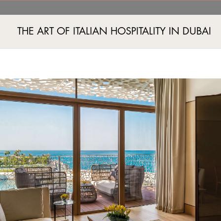
THE ART OF ITALIAN HOSPITALITY IN DUBAI
ي، جميرا 2، دبي، الإمارات العربية المتحدة
+٩٧١ ٤ ٧٧٧٥٥٥٥
يخوت
المنتجع الصحي
الأحداث
تجارب التسوّق
التجارب
عروض حصرية
معرض الصور
التجارب
وجهاتنا
طوكيو
بكين
شنغهاي
RANFUSHI
DRUM