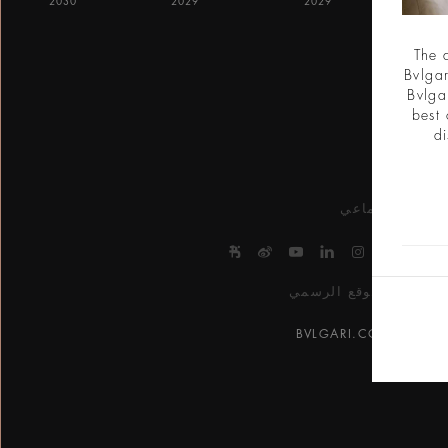
2030
2029
2029
The 
Bvlgar
Bvlga
best 
di
اجتماعي
e/645863650000000029015ed1
in.com/company/bvlgari-hotels-and-resorts/
tps://www.youtube.com/@bvlgarihotels/
https://www.facebook.com/bvlgarihotelsandresorts/
http://weibo.com/bulgarihotels
https://www.instagram.com/bvlgarihotels/
وني
الموقع الرسمي
BVLGARI.COM