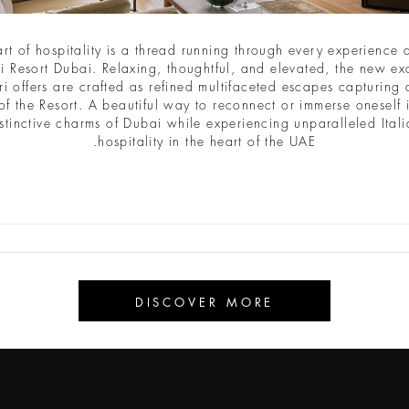
2028
2027
TOKYO GINZA BAR - CAFÉ
art of hospitality is a thread running through every experience a
i Resort Dubai. Relaxing, thoughtful, and elevated, the new ex
ri offers are crafted as refined multifaceted escapes capturing a
of the Resort. A beautiful way to reconnect or immerse oneself 
stinctive charms of Dubai while experiencing unparalleled Ital
hospitality in the heart of the UAE.
الاشتراك في الرسائل الإخبارية
البريد الإلكتر
DISCOVER MORE
إرسال