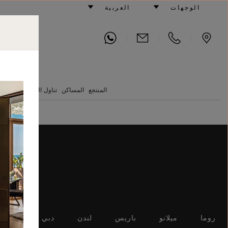
التجارب
الوجهات
العربية
|
|
|
جزيرة جميرا با
المنتجع
المساكن
تناول الطعام
نادي ال
روما
ميلانو
باريس
لندن
دبي
بالي