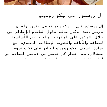
إل ريستورانتي نيكو روميتو
إل ريستورانتي – نيكو روميتو في فندق بولغري
باريس يعيد ابتكار تقاليد تناول الطعام الإيطالي من
خلال التركيز على المكونات والخصائص الأساسية
للثقافة والأناقة والحيوية الإيطالية المتميزة. مع
قيادة الشيف نيكو روميتو الحائز على ثلاث نجوم
ميشلان، يتم اختيار كل عنصر من عناصر المطعم من
أجل خلق تجربة طعام ساحرة ذات حميمية. يضم
المطعم 26 طاولة فقط وهو مزين ...
اكتشف