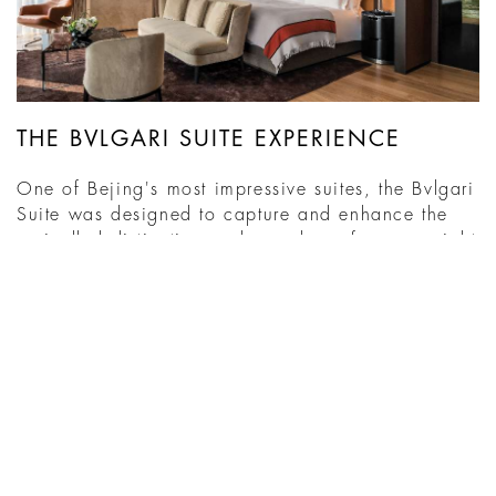
THE BVLGARI SUITE EXPERIENCE
One of Bejing's most impressive suites, the Bvlgari
Suite was designed to capture and enhance the
unrivalled distinction and grandeur of an overnight
stay at Bvlgari Hotel Beijing. With its sweeping
views and expansive dimensions, it stands out not
just within the Hotel, but, truly as a pinnacle of
excellence within Beijing. Italian design, ...
EN SAVOIR PLUS