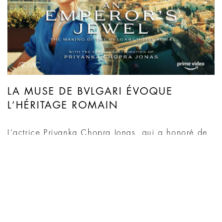
LA MUSE DE BVLGARI ÉVOQUE
L’HÉRITAGE ROMAIN
L’actrice Priyanka Chopra Jonas, qui a honoré de
sa présence l’inauguration du Bvlgari Hotel Roma,
s’exprime sur le caractère distinctif de
l’établissement. L’ambassadrice mondiale de la
marque Bvlgari raconte l’intention du projet, en
soulignant la connexion intime entre l’héritage
romain et l’essence même de l’hôtel.