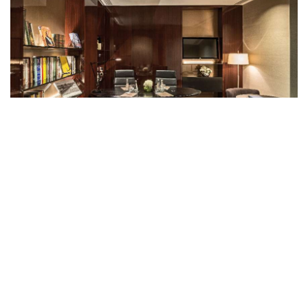
Deux bureaux sont mis à la disposition des
comités réduits, offrant intimité, confort et
dernières innovations. Pouvant accueillir jusqu'à
six personnes, ils sont idéaux pour des entretiens
ou des appels en visioconférence. Chaque bureau
est équipé pour permettre aux invités de connecter
leurs ordinateurs aux écrans muraux haute
définition et dispose d'une connexion WiFi pour
les visioconférences et d'un ordinateur de bureau