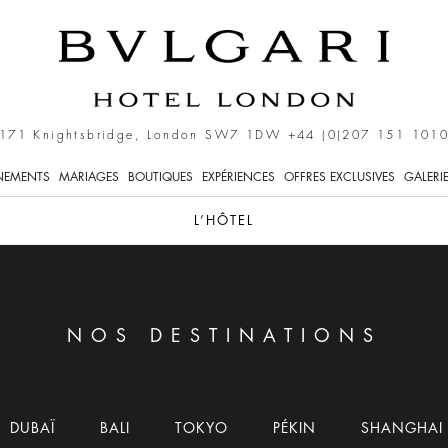
171 Knightsbridge, London SW7 1DW
+44 (0)207 151 101
NEMENTS
MARIAGES
BOUTIQUES
EXPÉRIENCES
OFFRES EXCLUSIVES
GALERI
L’HÔTEL
NOS DESTINATIONS
DUBAÏ
BALI
TOKYO
PÉKIN
SHANGHAI