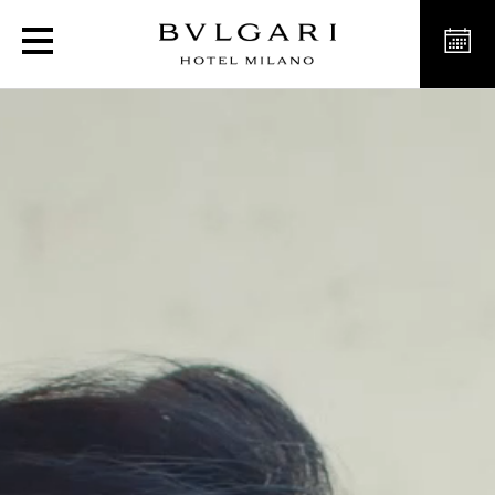
An Emperor’s Jewel - The