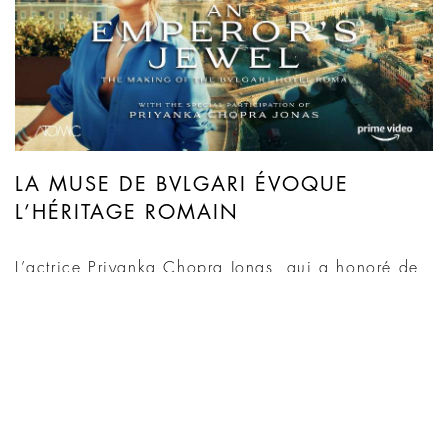
LA MUSE DE BVLGARI ÉVOQUE
L’HÉRITAGE ROMAIN
L’actrice Priyanka Chopra Jonas, qui a honoré de
sa présence l’inauguration du Bvlgari Hotel Roma,
s’exprime sur le caractère distinctif de
l’établissement. L’ambassadrice mondiale de la
marque Bvlgari raconte l’intention du projet, en
soulignant la connexion intime entre l’héritage
romain et l’essence même de l’hôtel.