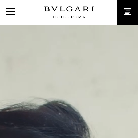
An Emperor’s Jewel - The