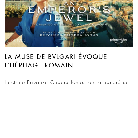
LA MUSE DE BVLGARI ÉVOQUE
L’HÉRITAGE ROMAIN
L’actrice Priyanka Chopra Jonas, qui a honoré de
sa présence l’inauguration du Bvlgari Hotel Roma,
s’exprime sur le caractère distinctif de
l’établissement. L’ambassadrice mondiale de la
marque Bvlgari raconte l’intention du projet, en
soulignant la connexion intime entre l’héritage
romain et l’essence même de l’hôtel.