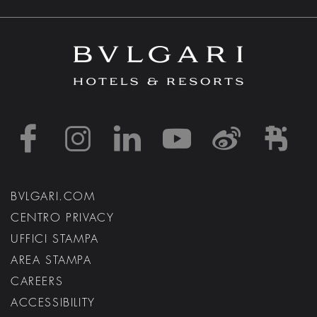
https://www.facebook
https://www.inst
https://www.l
https://w
http:
h
BVLGARI.COM
CENTRO PRIVACY
UFFICI STAMPA
AREA STAMPA
CAREERS
ACCESSIBILITY