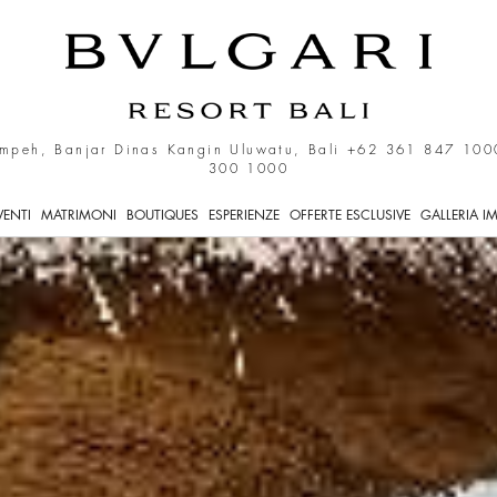
emier Ocean View Villa
mpeh, Banjar Dinas Kangin Uluwatu, Bali
+62 361 847 100
300 1000
VENTI
MATRIMONI
BOUTIQUES
ESPERIENZE
OFFERTE ESCLUSIVE
GALLERIA I