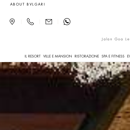
Ville di lusso a Bali, Pr
ABOUT BVLGARI
|
|
|
Jalan Goa Le
IL RESORT
VILLE E MANSION
RISTORAZIONE
SPA E FITNESS
E