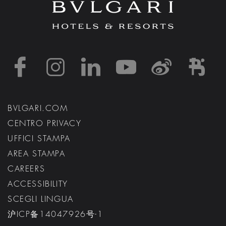
https://www.facebook
https://www.inst
https://www.l
https://w
http:
h
BVLGARI.COM
CENTRO PRIVACY
UFFICI STAMPA
AREA STAMPA
CAREERS
ACCESSIBILITY
SCEGLI LINGUA
沪ICP备14047926号-1