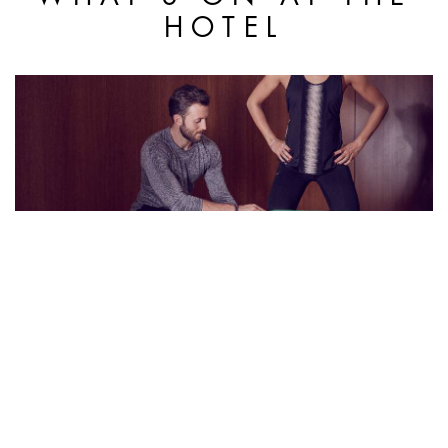
HOTEL
FRAMEWORK ASSESSMENT
WORKSHOP
pioneers a new level of
comprehensive workout based on its innovative
FRAMEWORK
assessment.