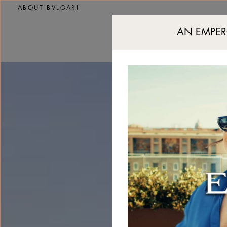
Hotel di lusso a Miami
ABOUT BVLGARI
AN EMPER