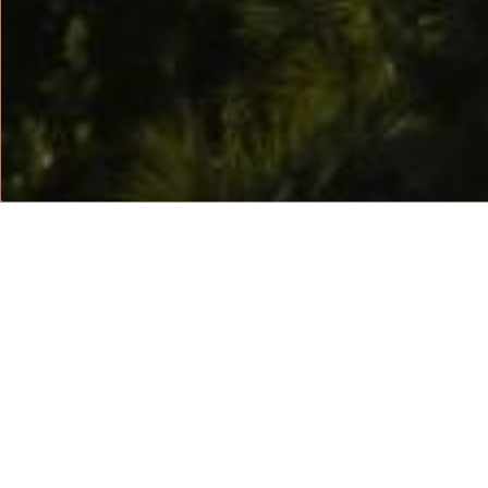
BV
Bvlgari Hotels & 
aprirà nel 2029. L