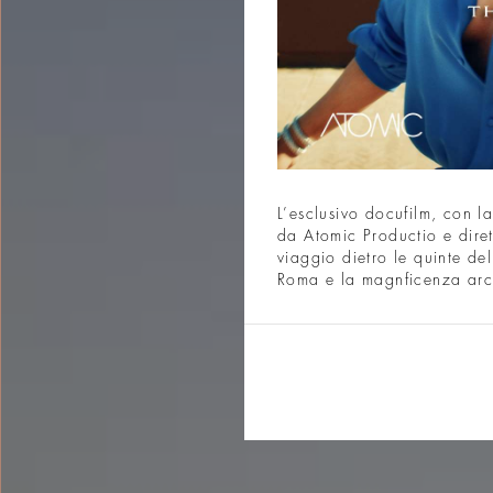
L’esclusivo docufilm, con 
da Atomic Productio e dire
viaggio dietro le quinte de
Roma e la magnficenza arch