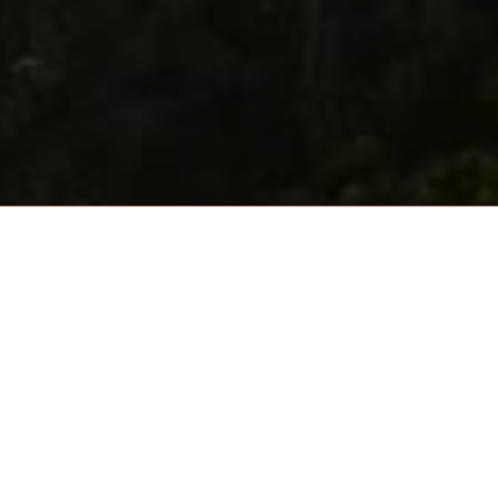
LGARI HOTEL MIAMI BE
Resorts ha presentato il progetto del Bvlgari Hote
'hotel sarà l'undicesima proprietà della collezione.