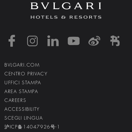
https://www.facebook
https://www.inst
https://www.l
https://w
http:
h
BVLGARI.COM
CENTRO PRIVACY
UFFICI STAMPA
AREA STAMPA
CAREERS
ACCESSIBILITY
SCEGLI LINGUA
沪ICP备14047926号-1