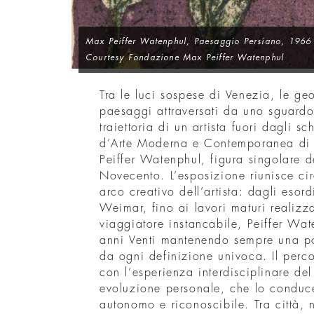
Max Peiffer Watenphul,
Paesaggio Persiano
, 1966 
Courtesy Fondazione Max Peiffer Watenphul
Tra le luci sospese di Venezia, le ge
paesaggi attraversati da uno sguardo
traiettoria di un artista fuori dagli 
d’Arte Moderna e Contemporanea di
Peiffer Watenphul, figura singolare 
Novecento. L’esposizione riunisce cir
arco creativo dell’artista: dagli eso
Weimar, fino ai lavori maturi realizzat
viaggiatore instancabile, Peiffer Wate
anni Venti mantenendo sempre una po
da ogni definizione univoca. Il perc
con l’esperienza interdisciplinare de
evoluzione personale, che lo conduce
autonomo e riconoscibile. Tra città, 