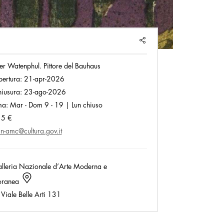
SHARE
er Watenphul. Pittore del Bauhaus
pertura:
21-apr-2026
hiusura:
23-ago-2026
ma:
Mar - Dom 9 - 19 | Lun chiuso
5 €
n-amc@cultura.gov.it
lleria Nazionale d’Arte Moderna e
oranea
Viale Belle Arti 131