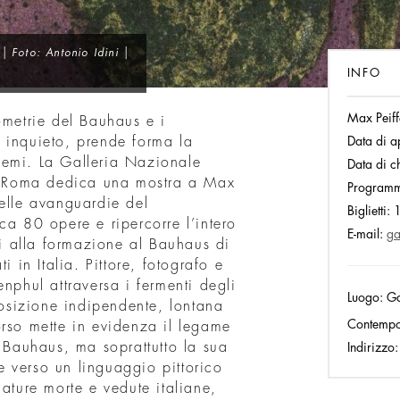
| Foto: Antonio Idini |
INFO
Max Peiff
ometrie del Bauhaus e i
 inquieto, prende forma la
Data di a
schemi. La Galleria Nazionale
Data di c
 Roma dedica una mostra a Max
Program
delle avanguardie del
Biglietti:
1
ca 80 opere e ripercorre l’intero
E-mail:
ga
rdi alla formazione al Bauhaus di
i in Italia. Pittore, fotografo e
nphul attraversa i fermenti degli
Luogo:
Ga
sizione indipendente, lontana
Contemp
orso mette in evidenza il legame
l Bauhaus, ma soprattutto la sua
Indirizzo:
 verso un linguaggio pittorico
nature morte e vedute italiane,