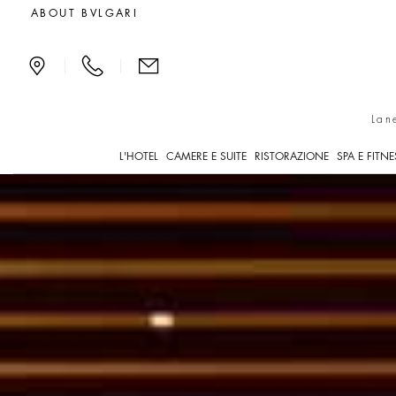
Esclusiva Spa di lusso a
ABOUT BVLGARI
|
|
Lan
L'HOTEL
CAMERE E SUITE
RISTORAZIONE
SPA E FITNE