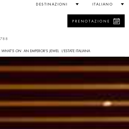
DESTINAZIONI
ITALIANO
PRENOTAZIONE
7788
WHAT'S ON
AN EMPEROR'S JEWEL
L'ESTATE ITALIANA