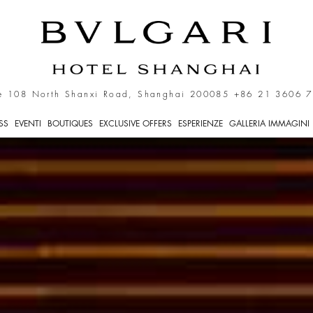
 Shanghai
e 108 North Shanxi Road, Shanghai 200085
+86 21 3606 
SS
EVENTI
BOUTIQUES
EXCLUSIVE OFFERS
ESPERIENZE
GALLERIA IMMAGINI