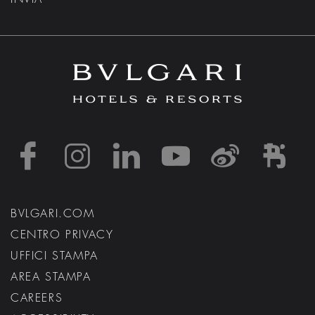
https://www.facebook
https://www.inst
https://www.l
https://w
http:
h
BVLGARI.COM
CENTRO PRIVACY
UFFICI STAMPA
AREA STAMPA
CAREERS