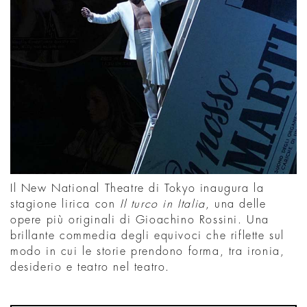
Il New National Theatre di Tokyo inaugura la
stagione lirica con
Il turco in Italia
, una delle
opere più originali di Gioachino Rossini. Una
brillante commedia degli equivoci che riflette sul
modo in cui le storie prendono forma, tra ironia,
desiderio e teatro nel teatro.