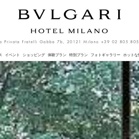
リゾーツは
a Privata Fratelli Gabba 7b, 20121 Milano
+39 02 805 805
ス
イベント
ショッピング
体験プラン
特別プラン
フォトギャラリー
ホットな