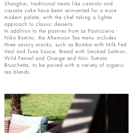
Shanghai, traditional treats like cannolo and
cassata cake have been reinvented for a more
modern palate, with the chef taking a lighter
approach to classic desserts.
In addition to the pastries from La Pasticceria -
Niko Romito, the Afternoon Tea menu includes
three savory snacks, such as Bomba with Milk Fed
Veal and Tuna Sauce, Bread with Smoked Salmon,
Wild Fennel and Orange and Mini Tomato
Bruschetta, to be paired with a variety of organic
tea blends.