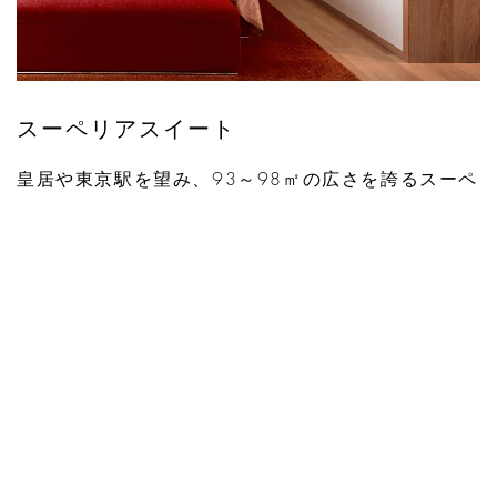
スーペリアスイート
皇居や東京駅を望み、93～98㎡の広さを誇るスーペ
リアスイートは、Maxalto（マクサルト）や B&B
Italia（ビー・アンド・ビー イタリア）といったイタ
リア製家具とRitzwell（リッツウェル）などの日本製
の木製家具をしつらえています。ウォークインクロ
ーゼットの使用により、スペースが一段と広く感じ
られます。
詳細