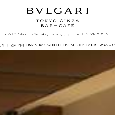
2-7-12 Ginza, Chuo-ku, Tokyo, Japan
+81 3.6362.0555
긴자 바
긴자 카페
OSAKA
BVLGARI DOLCI
ONLINE SHOP
EVENTS
WHAT'S O