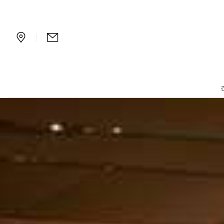
긴자 바
|