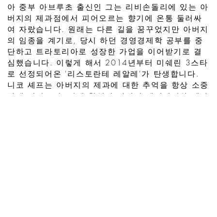
아 중부 아브루초 출신인 그는 리비손돌리에 있는 아
버지의 제과점에서 피어오르는 향기에 온통 둘러싸
여 자랐습니다. 원래는 다른 길을 꿈꾸었지만 아버지
의 임종을 계기로, 당시 하던 경영경제학 공부를 중
단하고 트라토리아로 성장한 가업을 이어받기로 결
심했습니다. 이렇게 해서 2014년부터 미쉐린 3스타
로 선정되어온 '리스토란테 레알레'가 탄생합니다.
니코 셰프는 아버지의 제과에 대한 추억을 항상 소중
하게 여겼으며, 이에 힘입어 자신의 베이커리와 제과
공방을 오픈했습니다. 니코 셰프는 불가리와 협업하
면서 전통적인 이탈리아 페이스트리 레시피를 자신
의 비전 철학에 따라 재해석하고, 우아함과 가벼움이
라는 현대적인 감각을 불어넣어 새로운 불가리 돌체
콘셉트를 구상했습니다.