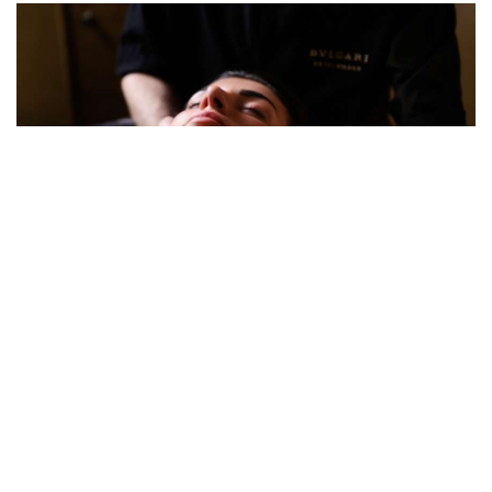
MORNING AND NIGHT RITUALS,
REIMAGINED
From now through the end of August, Bvlgari Hotel
Milano partners with skincare brand Noble
Panacea to unveil two exclusive wellness
experiences: The Noble ...