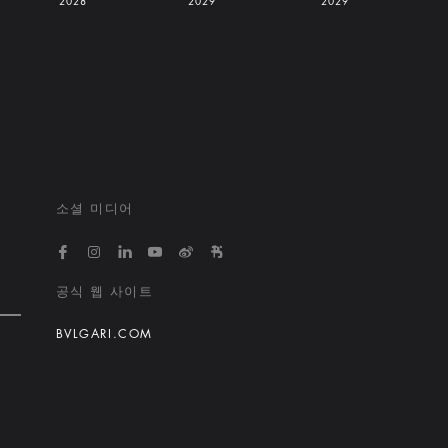
2028
2029
2029
소셜 미디어
https://www.facebook.com/bvlgarihotelsandresort
https://www.instagram.com/bvlgarihotels/
https://www.linkedin.com/company/bvlgari
https://www.youtube.com/@bvlgarihot
http://weibo.com/bulgarihotels
https://www.xiaohongshu.
공식 웹 사이트
BVLGARI.COM