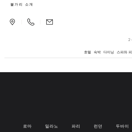
호텔
불가리 소개
|
|
2
호텔
숙박
다이닝
스파와 
로마
밀라노
파리
런던
두바이