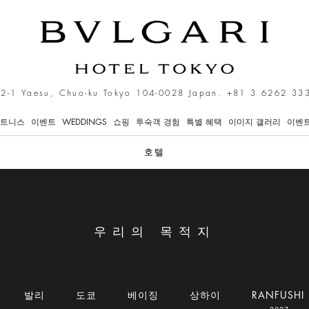
-2-1 Yaesu, Chuo-ku Tokyo 104-0028 Japan.
+81 3 6262 33
피트니스
이벤트
WEDDINGS
쇼핑
투숙객 경험
특별 혜택
이미지 갤러리
이벤트
호텔
우리의 목적지
발리
도쿄
베이징
상하이
RANFUSHI