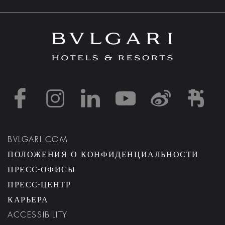
https://www.facebook
https://www.inst
https://www.l
https://w
http:
h
BVLGARI.COM
ПОЛОЖЕНИЯ О КОНФИДЕНЦИАЛЬНОСТИ
ПРЕСС-ОФИСЫ
ПРЕСС-ЦЕНТР
КАРЬЕРА
ACCESSIBILITY