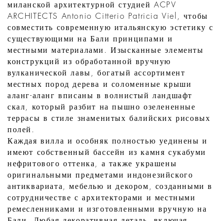
миланской архитектурной студией ACPV
ARCHITECTS Antonio Citterio Patricia Viel, чтобы
совместить современную итальянскую эстетику с
существующими на Бали принципами и
местными материалами. Изысканные элементы
конструкций из обработанной вручную
вулканической лавы, богатый ассортимент
местных пород дерева и соломенные крыши
аланг-аланг вписаны в волнистый ландшафт
скал, который разбит на пышно озелененные
террасы в стиле знаменитых балийских рисовых
полей.
Каждая вилла и особняк полностью уединены и
имеют собственный бассейн из камня сукабуми
нефритового оттенка, а также украшены
оригинальными предметами индонезийского
антиквариата, мебелью и декором, созданными в
сотрудничестве с архитекторами и местными
ремесленниками и изготовленными вручную на
Бали. Любая декоративная деталь, включая