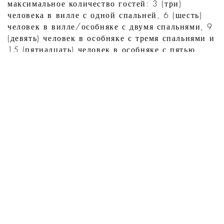
максимальное количество гостей: 3 (три)
человека в вилле с одной спальней, 6 (шесть)
человек в вилле/особняке с двумя спальнями, 9
(девять) человек в особняке с тремя спальнями и
15 (пятнадцать) человек в особняке с пятью
спальнями
Только гостям, проживающим в виллах и
особняках, предоставляются следующие
эксклюзивные услуги:
Бесплатный обратный трансфер из аэропорта
включает VIP-услуги по выполнению
миграционных процедур
ИЗУЧИТЕ НАШИ
ВИЛЛЫ И
АПАРТАМЕНТЫ