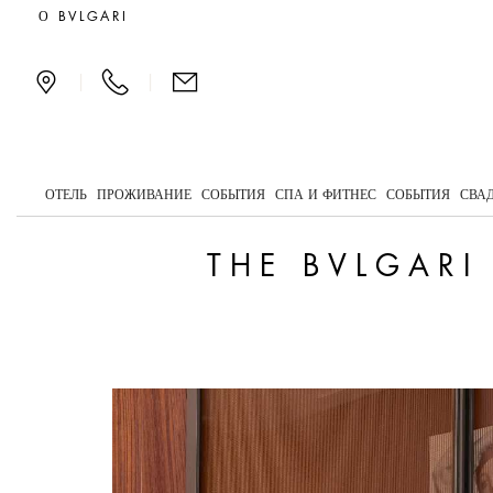
The Bvlgari Pet club make
О BVLGARI
|
|
ОТЕЛЬ
ПРОЖИВАНИЕ
СОБЫТИЯ
СПА И ФИТНЕС
СОБЫТИЯ
СВА
THE BVLGARI