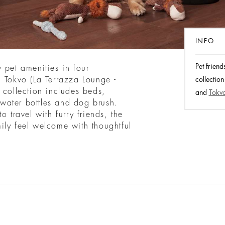
INFO
Pet frien
 pet amenities in four
d Tokvo (La Terrazza Lounge -
collection
 collection includes beds,
and
Tokvo
, water bottles and dog brush.
o travel with furry friends, the
ily feel welcome with thoughtful