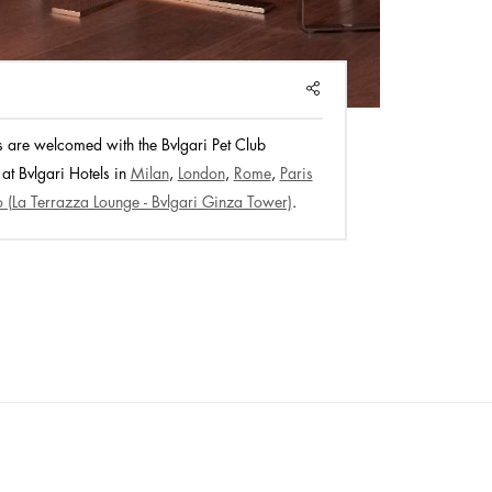
SHARE
ds are welcomed with the Bvlgari Pet Club
 at Bvlgari Hotels in
Milan
,
London
,
Rome
,
Paris
 (La Terrazza Lounge - Bvlgari Ginza Tower)
.