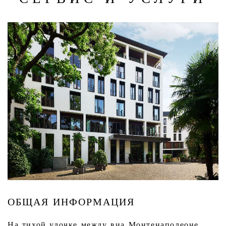
ОБЩАЯ ИНФОРМАЦИЯ
На тихой улочке между виа Монтенаполеоне,