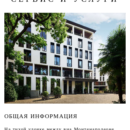
ОБЩАЯ ИНФОРМАЦИЯ
На тихой улочке между виа Монтенаполеоне,