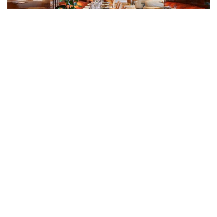
IL RISTORANTE - NIKO ROMITO
В Il Ristorante - Niko Romito, расположенном на
5-м этаже Bvlgari Hotel Roma, можно проводить
частные мероприятия в обеденное время,
предлагая престижные бизнес-ланчи в атмосфере
расслабляющей современной элегантности. В
одном из самых завораживающих мест в Риме,
на террасе, можно проводить мероприятия и
предлагать изысканные блюда итальянской ...
УЗНАТЬ