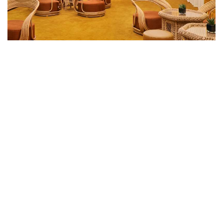
ВСТРЕЧИ
Bvlgari Hotel Roma предлагает элегантные
решения для встреч и профессиональных
мероприятий, которые будут проводиться в
атмосфере современного дизайна, включающего
предметы меблировки от дизайнера Джо Понти
и книги об истории Римской империи. Гости
могут выбрать совещательный зал, библиотеку
или лаунж для шампанского, в которых могут
разместиться ...