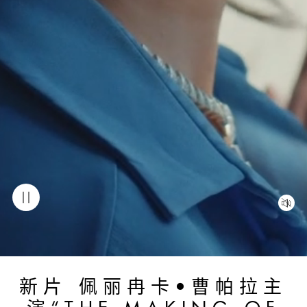
新片 佩丽冉卡•曹帕拉主