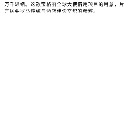
万千思绪。这款宝格丽全球大使借用项目的用意，片
言居要罗马传统与酒店建设交织的精粹。
视频
订阅电子报