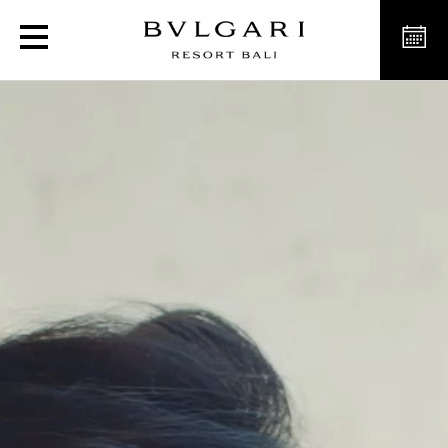
An Emperor’s Jewel - The