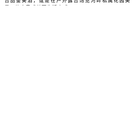
台品鉴美酒，或是在户外露台饱览河畔私属花园美
景，体会意式美丽生活方式。
酒吧位于酒店一层
发现
订阅电子报
电子邮件