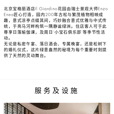
北京宝格丽酒店Il Giardino花园由瑞士景观大师Enzo
Enea匠心打造，园内200年古松与繁茂植物相映成
趣，意式凉亭点缀其间，巧妙融合意式优雅与中式传
统，于亮马河畔构筑一隅静谧绿洲。住店客人可于此
尊享日落瑜伽课，及周日‘小宝石俱乐部’等季节性活
动。
无论是私密午宴、落日酒会、专属晚宴，还是松树下
的婚礼仪式，这片绿意盎然的秘境为每个重要时刻提
供了天然的灵动舞台。
服务及设施