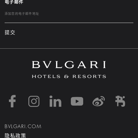
电子邮件
提交
https://www.facebook
https://www.inst
https://www.l
https://w
http:
h
BVLGARI.COM
隐私政策