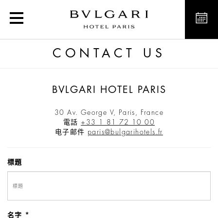
Contact Bvlgari Hotel in 
CONTACT US
BVLGARI HOTEL PARIS
30 Av. George V, Paris, France
電話
+33 1 81 72 10 00
电子邮件
paris@bulgarihotels.fr
標題
名字