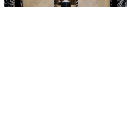
LIVING HERITAGE: A NEW BUST FROM
THE TORLONIA COLLECTION
There's an imposing new presence at Bvlgari Hotel
Roma; guests are now greeted by a new statue,
the Colossal Bust of Jupiter Serapis, upon entering
the Hotel's ...
阅读更多