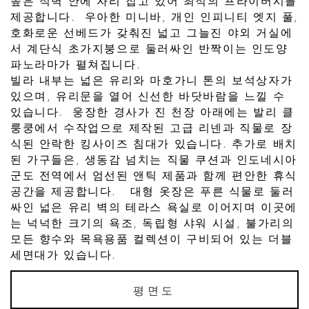
높은 석벽 안에 자리 잡고 있어 최적의 프라이버시를
제공합니다. 우아한 미니바, 개인 인피니티 엣지 풀,
호화로운 선베드가 갖춰진 넓고 그늘진 야외 거실에
서 계단식 초가지붕으로 둘러싸인 반짝이는 인도양
파노라마가 펼쳐집니다.
빌라 내부는 넓은 유리와 마호가니 톤의 보석상자가
있으며, 유리문을 열어 신선한 바닷바람을 느낄 수
있습니다. 웅장한 경사가 진 천장 아래에는 발리 클
룽쿵에서 수작업으로 제작된 고급 리넨과 직물로 장
식된 안락한 킹사이즈 침대가 있습니다. 추가로 배치
된 가구들은, 생동감 넘치는 직물 쿠션과 인도네시아
군도 전역에서 엄선된 앤틱 제품과 함께 편안한 휴식
공간을 제공합니다. 대형 옷장은 푸른 식물로 둘러
싸인 넓은 유리 벽의 테라스 욕실로 이어지며 이곳에
는 넉넉한 크기의 욕조, 독립형 샤워 시설, 불가리의
모든 향수와 목욕용품 컬렉션이 구비되어 있는 더블
세면대가 있습니다.
평면도