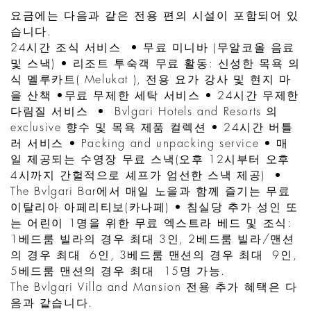
요금에는 다음과 같은 전용 편의 시설이 포함되어 있
습니다.
24시간 조식 서비스 • 무료 미니바 (무알코올 음료
및 스낵) • 리조트 투숙객 무료 활동: 신성한 목욕 의
식 멜루카트( Melukat ), 전용 요가 강사 및 현지 마
을 산책 •무료 무제한 세탁 서비스 • 24시간 무제한
다림질 서비스 • Bvlgari Hotels and Resorts 의
exclusive 향수 및 목욕 제품 컬렉션 • 24시간 버틀
러 서비스 • Packing and unpacking service • 매
일 제공되는 수영장 무료 스낵(오후 12시부터 오후
4시까지 간헐적으로 셰프가 엄선한 스낵 제공) •
The Bvlgari Bar에서 매일 노을과 함께 즐기는 무료
이탈리아 아페리티보(카나페) • 침실당 추가 성인 또
는 어린이 1명을 위한 무료 엑스트라 베드 및 조식:
1베드룸 빌라의 경우 최대 3인, 2베드룸 빌라/맨션
의 경우 최대 6인, 3베드룸 맨션의 경우 최대 9인,
5베드룸 맨션의 경우 최대 15명 가능.
The Bvlgari Villa and Mansion 전용 추가 혜택은 다
음과 같습니다.