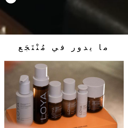
ما يدور في مُنْتَجَع