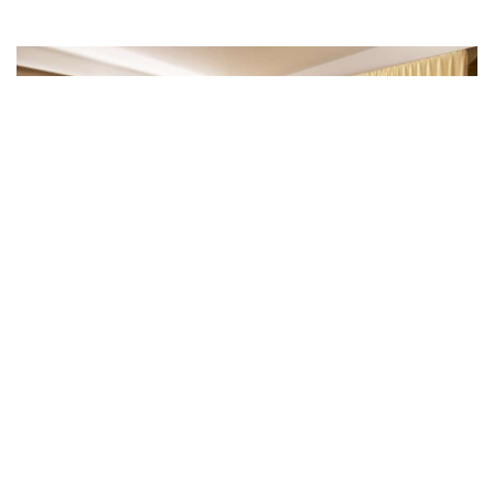
DELUXE ROOMS
Deluxe Rooms are an oasis of calm comfort and
understated luxury incorporating exquisite fabrics,
fine woods and unique detailing. Exceptionally
spacious compared to other rooms in the same