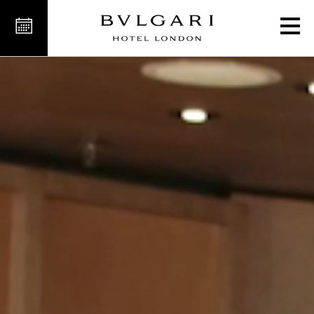
فندق فاخر في لندن