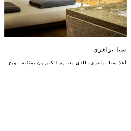
سبا بولغري
أعدّ سبا بولغري، الذي يعتبره الكثيرون بمثابة تتويج
للفندق، باقةً من علاجات التجميل والهندمة والصحة
الأكثر تطوراً في عالمنا اليوم، موفراً علاجاتٍ
متخصصةً مرنةً وبرامج تساعد على تحسين الحياة،
مصممة وفق حاجات كل فرد.
يُعتبر سبا بولغري الحائز على جوائز، والممتد على
مساحة 2000 متر مربع، واحداً من أكبر وأبرز
المنتجعات الصحية في وسط لندن. إنّ هذه التحفة ...