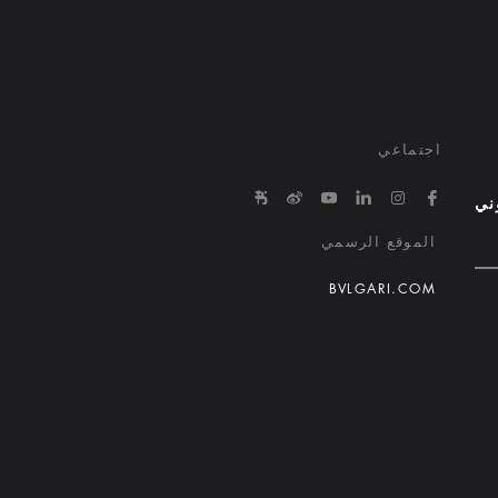
اجتماعي
e/645863650000000029015ed1
in.com/company/bvlgari-hotels-and-resorts/
tps://www.youtube.com/@bvlgarihotels/
https://www.facebook.com/bvlgarihotelsandresorts/
http://weibo.com/bulgarihotels
https://www.instagram.com/bvlgarihotels/
وني
الموقع الرسمي
BVLGARI.COM