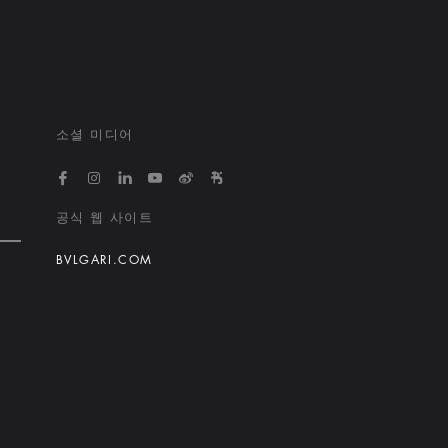
소셜 미디어
https://www.facebook.com/bvlgarihotelsandresort
https://www.instagram.com/bvlgarihotels/
https://www.linkedin.com/company/bvlgari
https://www.youtube.com/@bvlgarihot
http://weibo.com/bulgarihotels
https://www.xiaohongshu.
공식 웹 사이트
BVLGARI.COM