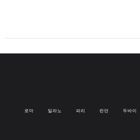
메타
로마
밀라노
파리
런던
두바이