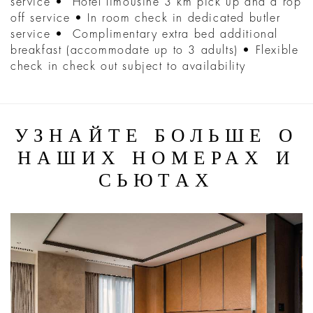
service • Hotel limousine 3 km pick up and d rop
off service • In room check in dedicated butler
service • Complimentary extra bed additional
breakfast (accommodate up to 3 adults) • Flexible
check in check out subject to availability
УЗНАЙТЕ БОЛЬШЕ О
НАШИХ НОМЕРАХ И
СЬЮТАХ