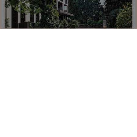
МИЛАН
На тихой улочке между виа Монтенаполеоне,
виа делла Спига, театром Ла Скала и Академией
изящных искусств Брера, в самом сердце
культурной жизни города, в прекрасном
отреставрированном палаццо 18 века
расположился один из самых известных отелей
мира – Bvlgari Hotel Milano.