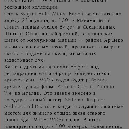
отель станет 11-м уникальным объектом в
роскошной коллекции.
Отель Bvlgari Hotel Miami Beach разместится по
адресу 21-я улица, д. 100, в Майами-Бич и
станет первым отелем Bvlgari в Соединенных
Штатах. Отель на набережной, в нескольких
шагах от жемчужины Майами — района Ар-Деко
и самых красивых пляжей, предложит номера и
сьюты с видами на океан, от которых
захватывает дух.
Как и с другими зданиями Bvlgari, над
реставрацией этого образца модернистской
архитектуры 1950-х годов будет работать
архитектурная фирма Antonio Citterio Patricia
Viel из Италии. Это здание внесено в
государственный реестр National Register
Architectural District и когда-то служило любимым
местом для зимнего отдыха звезд старого
Голливуда 1950–1960-х годов. В отеле
планируется создать 100 номеров, большинство