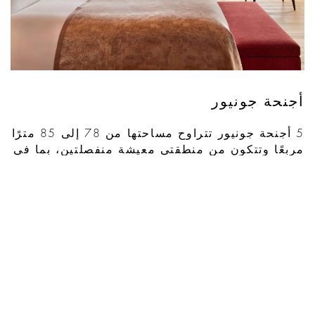
أجنحة جونيور
5 أجنحة جونيور تتراوح مساحتها من 78 إلى 85 مترًا
مربعًا وتتكون من منطقتي معيشة منفصلتين، بما في
ذلك غرفة نوم. يستحضر الديكور الدافئ والحميمي
حوارًا بين الشرق والغرب، ويحكي قصة أسلوب
بولغري عبر باقة من حاملي شموع بولغري الفضية
وهي تتلاقى مع بعض عناصر التصميم الياباني
التقليدي.
استمتِع بإقامة مريحة عند ضم الأجنحة الجونيور
لأجنحة الجونيور المجاورة ...