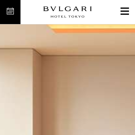
غرف بريميوم