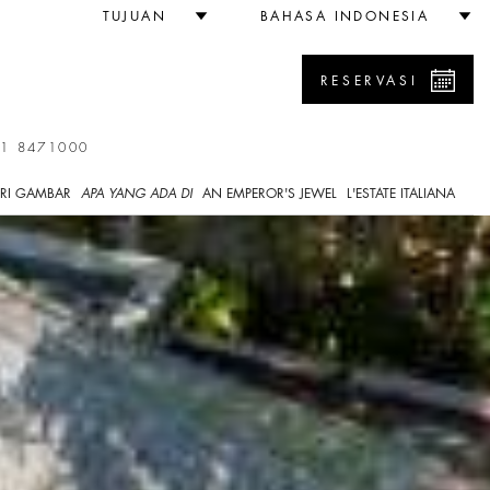
TUJUAN
BAHASA INDONESIA
RESERVASI
61 8471000
RI GAMBAR
APA YANG ADA DI
AN EMPEROR'S JEWEL
L'ESTATE ITALIANA