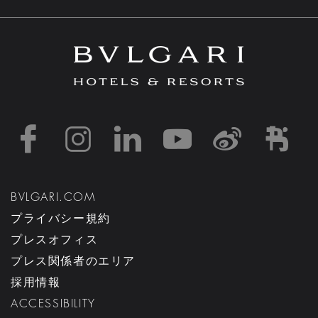
https://www.facebook
https://www.inst
https://www.l
https://w
http:
h
BVLGARI.COM
プライバシー規約
プレスオフィス
プレス関係者のエリア
採用情報
ACCESSIBILITY