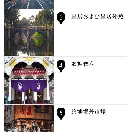
皇居および皇居外苑
歌舞伎座
築地場外市場